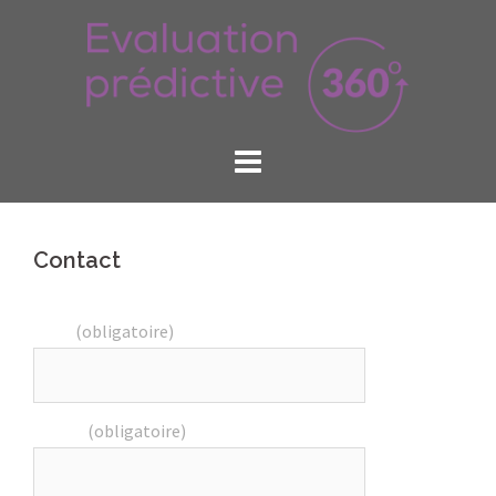
Skip
to
content
Contact
Nom
(obligatoire)
E-mail
(obligatoire)